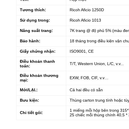
Tương thích:
Ricoh Aficio 1250D
Sử dụng trong:
Ricoh Aficio 1013
Năng suất trang:
7K trang @ độ phủ 5% (màu đe
Bảo hành:
18 tháng trong điều kiện vận c
Giấy chứng nhận:
ISO9001, CE
Điều khoản thanh
T/T, Western Union, L/C, v.v...
toán:
Điều khoản thương
EXW, FOB, CIF, v.v…
mại:
Mới/LẠI.:
Cả hai đều có sẵn
Bưu kiện:
Thùng carton trung tính hoặc tù
1 miếng mỗi hộp bên trong 31
Chi tiết gói:
2
5 chiếc mỗi thùng chính 40,5 *