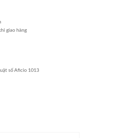
n
khi giao hàng
ật số Aficio 1013