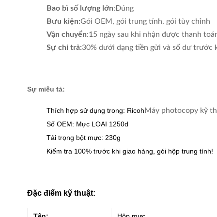
Bao bì số lượng lớn
:Đúng
Bưu kiện:
Gói OEM, gói trung tính, gói tùy chỉnh
Vận chuyển
:15 ngày sau khi nhận được thanh toá
Sự chi trả:
30% dưới dạng tiền gửi và số dư trước 
Sự miêu tả:
Thích hợp sử dụng trong: Ricoh
Máy photocopy kỹ thu
Số OEM: Mực LOẠI 1250d
Tải trọng bột mực: 230g
Kiểm tra 100% trước khi giao hàng, gói hộp trung tính!
Đặc điểm kỹ thuật:
Tên:
Hộp mực