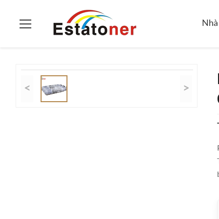
Trang chủ
>
các sản phẩm
>
Ricoh Toner Cartridge
>
Ricoh Afi
Nhà
<
>