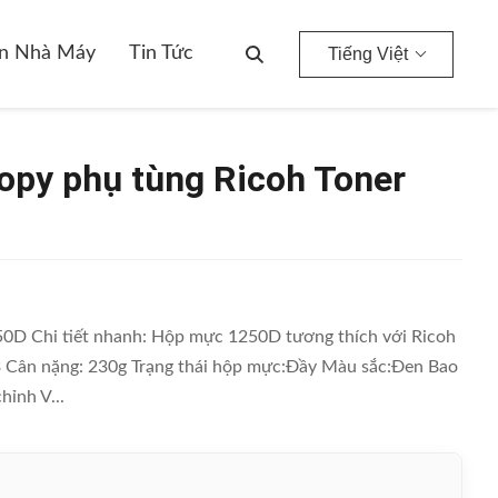
n Nhà Máy
Tin Tức
Tiếng Việt
opy phụ tùng Ricoh Toner
0D Chi tiết nhanh: Hộp mực 1250D tương thích với Ricoh
3 Cân nặng: 230g Trạng thái hộp mực:Đầy Màu sắc:Đen Bao
hỉnh V...