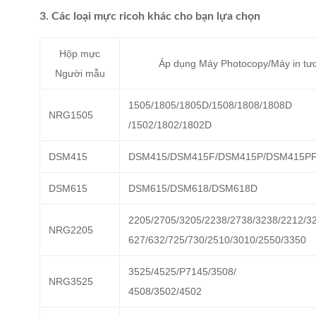
3. Các loại mực ricoh khác cho bạn lựa chọn
Hộp mực
Áp dụng Máy Photocopy/Máy in tươ
Người mẫu
1505/1805/1805D/1508/1808/1808D
NRG1505
/1502/1802/1802D
DSM415
DSM415/DSM415F/DSM415P/DSM415P
DSM615
DSM615/DSM618/DSM618D
2205/2705/3205/2238/2738/3238/2212/32
NRG2205
627/632/725/730/2510/3010/2550/3350
3525/4525/P7145/3508/
NRG3525
4508/3502/4502