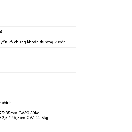
n)
huyển và chứng khoán thường xuyên
y chỉnh
5*75*85mm GW:0.39kg
 32,5 * 45,8cm GW: 11,5kg