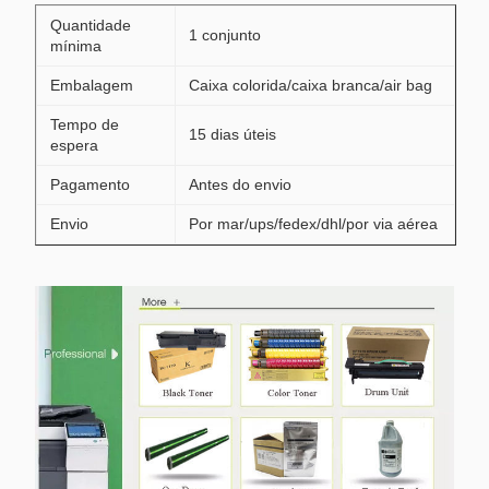
Quantidade
1 conjunto
mínima
Embalagem
Caixa colorida/caixa branca/air bag
Tempo de
15 dias úteis
espera
Pagamento
Antes do envio
Envio
Por mar/ups/fedex/dhl/por via aérea
Coopere com nossa empresa de
transporte
Vantagem
preço seguro e competitivo