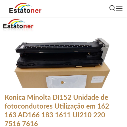
Konica Minolta DI152 Unidade de
fotocondutores Utilização em 162
163 AD166 183 1611 UI210 220
7516 7616