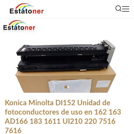
Konica Minolta DI152 Unidad de
fotoconductores de uso en 162 163
AD166 183 1611 UI210 220 7516
7616