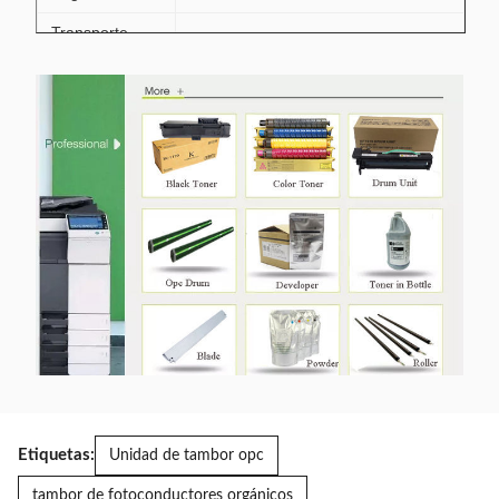
Transporte
Por vía aérea
marítimo
Cooperar con nuestra compañía
naviera
Ventajas
precio seguro y competitivo
Etiquetas:
Unidad de tambor opc
tambor de fotoconductores orgánicos