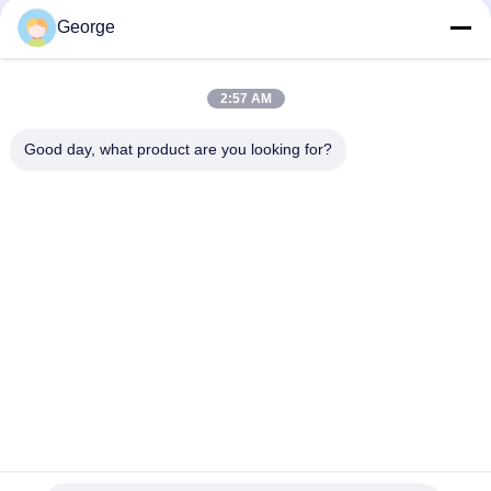
George
2:57 AM
Good day, what product are you looking for?
Enviar
00-86-159-86723295
george@estaofficetech.com
En casa
Productos
Los vídeos
Sobre nosotros
Recorrido por la fábrica
Noticias
Mapa del Sitio
Política de privacidad