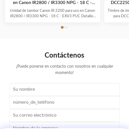
en Canon IR2800 / IR3300 NPG - 18 C -
DCC2250
EXV3 PUC
Unidad de tambor Canon IR 2200 para uso en Canon
Timbre de i
IR2800 / IR3300 NPG - 18 C - EXV3 PUC Detalles
para DCC
rápidos: Marca: Fotocopiadoras Canon Color: Negro
rápidos *N
Familia de impresoras: Serie iR PVP: No Impresoras
cuchillas
compatibles: Uso en Canon IR2800 / IR3300
productos s
Rendimiento aproximado/ciclo de trabajo: hasta 5500
su embal
páginas ...
Contáctenos
¡Puede ponerse en contacto con nosotros en cualquier
momento!