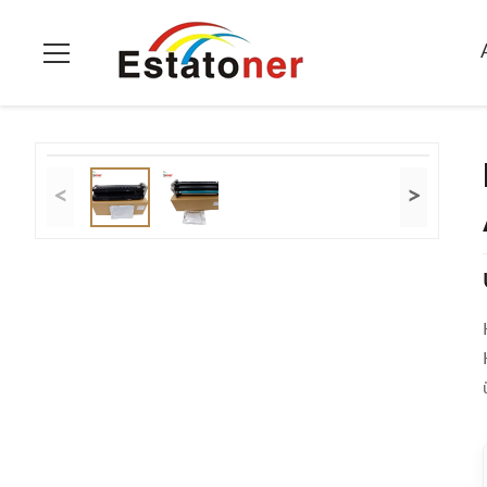
Ana Sayfa
>
Ürünler
>
Fotokondüktör ünitesi
>
Konica Minolta
<
>