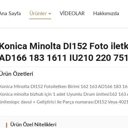
 DI152 Foto Iletken Ünitesi Kullanımı 162 163 AD166 183 1611 IU210 
Ana Sayfa
Ürünler
VİDEOLAR
Hakkımızda
Konica Minolta DI152 Foto ilet
AD166 183 1611 IU210 220 75
Ürün Özetleri
Konica Minolta DI152 Fotoiletken Birimi 162 163 AD166 183 161
Konica minolta bizhub için 1 adet Uyumlu Drum ünitesi162 16
ünitesiopc davul + Geliştirici ile Parça numarası:DI152 Veya 402
Ürün Özel Nitelikleri