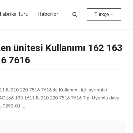
220 7516 7616
Fabrika Turu
Haberler
Türkçe
ken ünitesi Kullanımı 162 163
16 7616
1 IU210 220 7516 7616'da Kullanım Hızlı ayrıntılar:
3 AD166 183 1611 IU210 220 7516 7616 Tip: Uyumlu davul
1-0292-01 ...