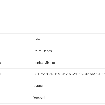
Esta
Drum Ünitesi
a
Konica Minolta
l
DI 152/183/1611/2011/163V/183V/7616V/7516V
Uyumlu
Yepyeni