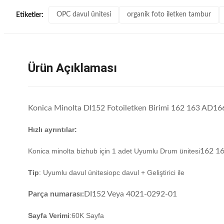
OPC davul ünitesi
organik foto iletken tambur
Etiketler:
Ürün Açıklaması
Konica Minolta DI152 Fotoiletken Birimi 162 163 AD1
Hızlı ayrıntılar:
Konica minolta bizhub için 1 adet Uyumlu Drum ünitesi
162 1
Tip
: Uyumlu davul ünitesi
opc davul + Geliştirici ile
Parça numarası:
DI152 Veya 4021-0292-01
Sayfa Verimi
:60K Sayfa