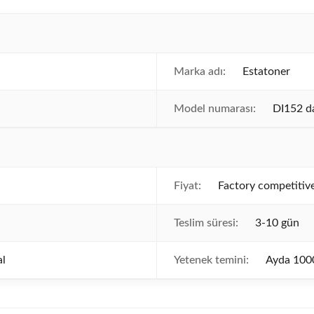
Marka adı:
Estatoner
Model numarası:
DI152 da
Fiyat:
Factory competitive
Teslim süresi:
3-10 gün
al
Yetenek temini:
Ayda 100